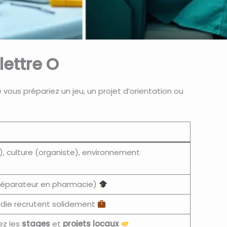
lettre O
e vous prépariez un jeu, un projet d’orientation ou
r), culture (organiste), environnement
 Préparateur en pharmacie)
endie recrutent solidement
ez les
stages
et
projets locaux