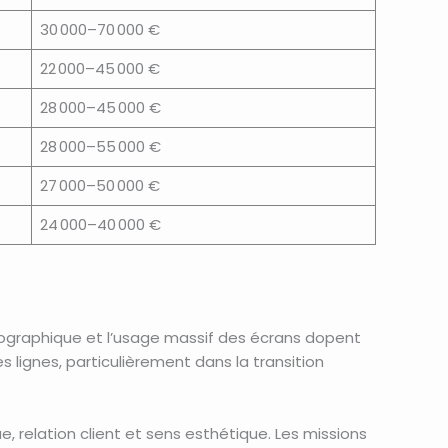
30 000–70 000 €
22 000–45 000 €
28 000–45 000 €
28 000–55 000 €
27 000–50 000 €
24 000–40 000 €
émographique et l’usage massif des écrans dopent
es lignes, particulièrement dans la transition
 relation client et sens esthétique. Les missions