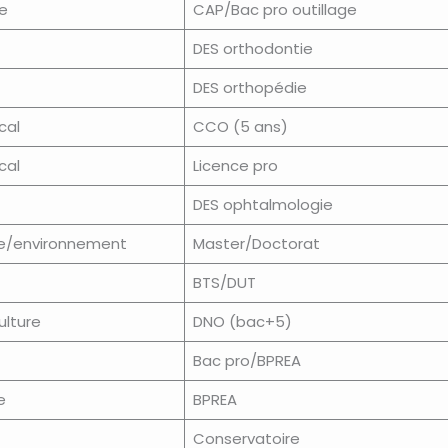
e
CAP/Bac pro outillage
DES orthodontie
DES orthopédie
cal
CCO (5 ans)
cal
Licence pro
DES ophtalmologie
e/environnement
Master/Doctorat
BTS/DUT
ulture
DNO (bac+5)
Bac pro/BPREA
e
BPREA
Conservatoire