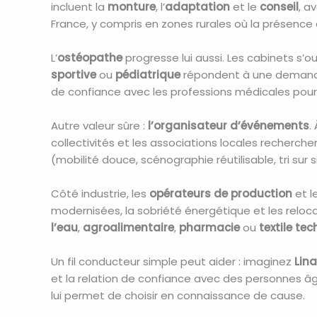
incluent la
monture
, l’
adaptation
et le
conseil
, a
France, y compris en zones rurales où la présence d’
L’
ostéopathe
progresse lui aussi. Les cabinets s’o
sportive
ou
pédiatrique
répondent à une demande 
de confiance avec les professions médicales pour 
Autre valeur sûre :
l’organisateur d’événements
.
collectivités et les associations locales recherch
(mobilité douce, scénographie réutilisable, tri sur s
Côté industrie, les
opérateurs de production
et l
modernisées, la sobriété énergétique et les reloc
l’eau
,
agroalimentaire
,
pharmacie
ou
textile te
Un fil conducteur simple peut aider : imaginez
Lina
et la relation de confiance avec des personnes âgée
lui permet de choisir en connaissance de cause.