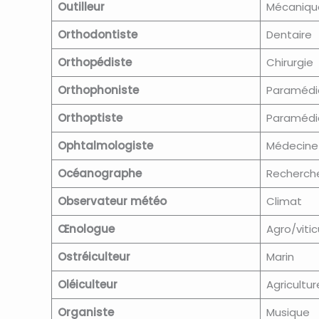
Outilleur
Mécaniqu
Orthodontiste
Dentaire
Orthopédiste
Chirurgie
Orthophoniste
Paramédi
Orthoptiste
Paramédi
Ophtalmologiste
Médecine
Océanographe
Recherch
Observateur météo
Climat
Œnologue
Agro/vitic
Ostréiculteur
Marin
Oléiculteur
Agricultur
Organiste
Musique