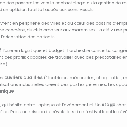
vec des passerelles vers la contactologie ou la gestion de 
un opticien facilite l’accès aux soins visuels.
uvrent en périphérie des villes et au cœur des bassins d’empl
concrète, du club amateur aux maternités. La clé ? Une pra
l’orientation des patients.
 À l’aise en logistique et budget, il orchestre concerts, con
ent ces profils capables de travailler avec des prestataires
ite).
es
ouvriers qualifiés
(électricien, mécanicien, charpentier, m
alisations industrielles créent des postes pérennes. Les o
chnique
.
, qui hésite entre l’optique et l’événementiel. Un
stage
chez 
s. Puis une mission bénévole lors d’un festival local lui rév