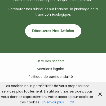
Des idées concrètes pour un quotidien plus vert
Parcourez nos rubriques sur l’habitat, le jardinage et la
transition écologique.
Découvrez Nos Articles
Liste des métiers
Mentions légales
Politique de confidentialité
Plan du site
Les cookies nous permettent de vous proposer nos
services plus facilement. En utilisant nos services, vous
nous donnez expressément votre accord pour exploiter
© 2026 Asseureka - Tous droits réservés
ces cookies.
En savoir plus
OK