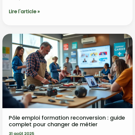
Emploi
Lire l'article »
formateur
:
salaire,
débouchés
et
formations
requises
Pôle emploi formation reconversion : guide
complet pour changer de métier
31 août 2025