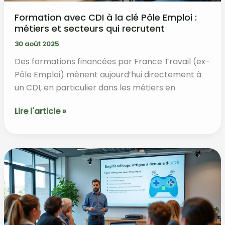
Formation avec CDI à la clé Pôle Emploi :
métiers et secteurs qui recrutent
30 août 2025
Des formations financées par France Travail (ex-
Pôle Emploi) mènent aujourd’hui directement à
un CDI, en particulier dans les métiers en
Formation
Lire l'article »
avec
CDI
à
la
clé
Pôle
Emploi
: