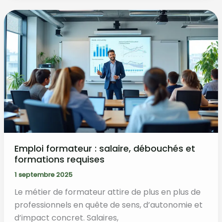
formations
courtes
financées
par
Pôle
Emploi
en
2026
Emploi formateur : salaire, débouchés et
formations requises
1 septembre 2025
Le métier de formateur attire de plus en plus de
professionnels en quête de sens, d’autonomie et
d’impact concret. Salaires,