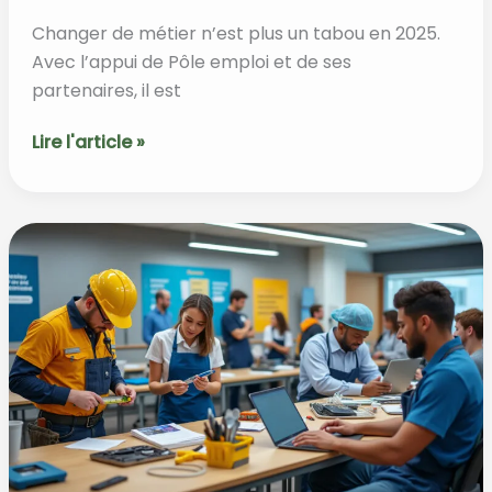
Changer de métier n’est plus un tabou en 2025.
Avec l’appui de Pôle emploi et de ses
partenaires, il est
Pôle
Lire l'article »
emploi
formation
reconversion
:
guide
complet
pour
changer
de
métier