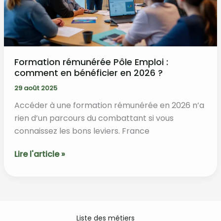
métiers
et
secteurs
qui
recrutent
Formation rémunérée Pôle Emploi :
comment en bénéficier en 2026 ?
29 août 2025
Accéder à une formation rémunérée en 2026 n’a
rien d’un parcours du combattant si vous
connaissez les bons leviers. France
Formation
Lire l'article »
rémunérée
Pôle
Emploi
:
comment
Liste des métiers