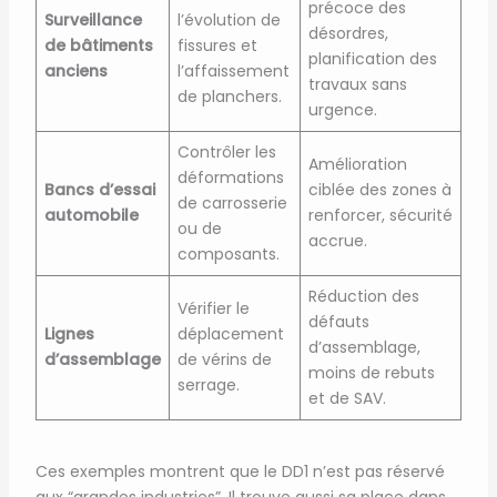
précoce des
Surveillance
l’évolution de
désordres,
de bâtiments
fissures et
planification des
anciens
l’affaissement
travaux sans
de planchers.
urgence.
Contrôler les
Amélioration
déformations
Bancs d’essai
ciblée des zones à
de carrosserie
automobile
renforcer, sécurité
ou de
accrue.
composants.
Réduction des
Vérifier le
défauts
Lignes
déplacement
d’assemblage,
d’assemblage
de vérins de
moins de rebuts
serrage.
et de SAV.
Ces exemples montrent que le DD1 n’est pas réservé
aux “grandes industries”. Il trouve aussi sa place dans