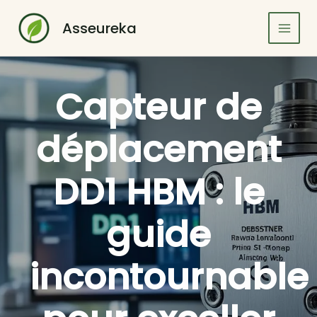
Aller
au
Asseureka
contenu
Capteur de
déplacement
DD1 HBM : le
guide
incontournable