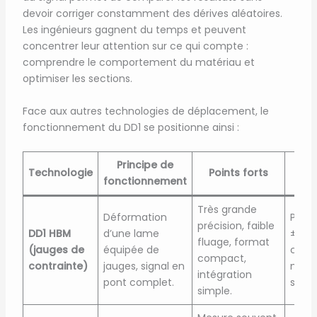
devoir corriger constamment des dérives aléatoires.
Les ingénieurs gagnent du temps et peuvent
concentrer leur attention sur ce qui compte :
comprendre le comportement du matériau et
optimiser les sections.
Face aux autres technologies de déplacement, le
fonctionnement du DD1 se positionne ainsi :
Principe de
Technologie
Points forts
fonctionnement
pr
Très grande
Déformation
Plage
précision, faible
DD1 HBM
d’une lame
±2,5
fluage, format
(jauges de
équipée de
cont
compact,
contrainte)
jauges, signal en
méca
intégration
pont complet.
survei
simple.