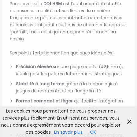
Pour savoir si le
DD1 HBM
est l’outil adapté, il est utile
de poser ses qualités et ses limites de manière
transparente, puis de les confronter aux alternatives
disponibles. L’objectif n’est pas de chercher le capteur
“parfait”, mais celui qui correspond réellement au
besoin.
Ses points forts tiennent en quelques idées clés :
Précision élevée
sur une plage courte (±2,5 mm),
idéale pour les petites déformations stratégiques.
Stabilité à long terme
grâce à la technologie à
jauges de contrainte et au fluage limité.
Format compact et léger
qui facilite l’intégration
dans des environnements encombrés.
Les cookies nous permettent de vous proposer nos
services plus facilement. En utilisant nos services, vous
Compatibilité universelle
avec les chaînes de
nous donnez expressément votre accord pour exploiter
mesure basées sur les ponts de jauges.
ces cookies.
En savoir plus
OK
Accessoires nombreux
(quick-clamp, extensions,