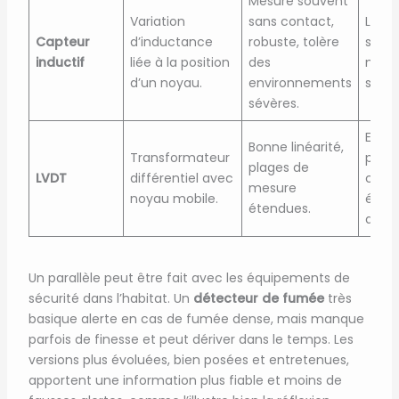
Mesure souvent
Variation
sans contact,
Linéa
Capteur
d’inductance
robuste, tolère
stabil
inductif
liée à la position
des
moin
d’un noyau.
environnements
sur l
sévères.
Enco
Bonne linéarité,
Transformateur
plus 
plages de
LVDT
différentiel avec
cond
mesure
noyau mobile.
élect
étendues.
dédié
Un parallèle peut être fait avec les équipements de
sécurité dans l’habitat. Un
détecteur de fumée
très
basique alerte en cas de fumée dense, mais manque
parfois de finesse et peut dériver dans le temps. Les
versions plus évoluées, bien posées et entretenues,
apportent une information plus fiable et moins de