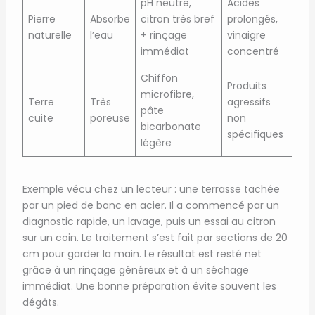
pH neutre,
Acides
Pierre
Absorbe
citron très bref
prolongés,
naturelle
l’eau
+ rinçage
vinaigre
immédiat
concentré
Chiffon
Produits
microfibre,
Terre
Très
agressifs
pâte
cuite
poreuse
non
bicarbonate
spécifiques
légère
Exemple vécu chez un lecteur : une terrasse tachée
par un pied de banc en acier. Il a commencé par un
diagnostic rapide, un lavage, puis un essai au citron
sur un coin. Le traitement s’est fait par sections de 20
cm pour garder la main. Le résultat est resté net
grâce à un rinçage généreux et à un séchage
immédiat. Une bonne préparation évite souvent les
dégâts.