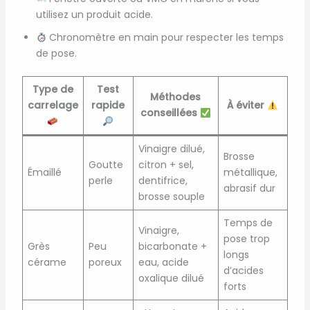
utilisez un produit acide.
Chronomètre en main pour respecter les temps
de pose.
Type de
Test
Méthodes
carrelage
rapide
À éviter
conseillées
Vinaigre dilué,
Brosse
Goutte
citron + sel,
Émaillé
métallique,
perle
dentifrice,
abrasif dur
brosse souple
Temps de
Vinaigre,
pose trop
Grès
Peu
bicarbonate +
longs
cérame
poreux
eau, acide
d’acides
oxalique dilué
forts