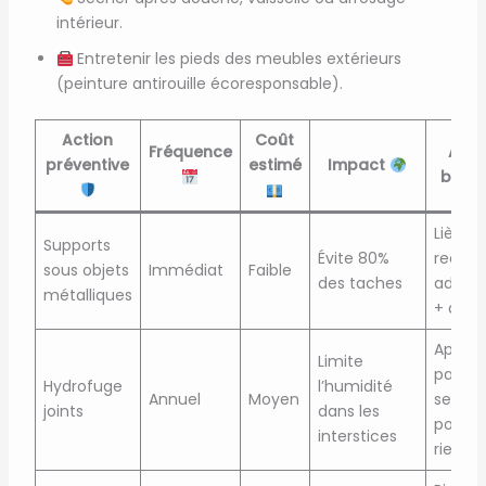
intérieur.
Entretenir les pieds des meubles extérieurs
(peinture antirouille écoresponsable).
Action
Coût
Fréquence
Astu
préventive
estimé
Impact
bonu
Liège
Supports
Évite 80%
recycl
sous objets
Immédiat
Faible
des taches
adhér
métalliques
+ durab
Appliq
Limite
par
Hydrofuge
l’humidité
Annuel
Moyen
sectio
joints
dans les
pour n
interstices
rien ou