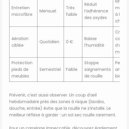
Rincer 
Réduit
Entretien
Très
microf
Mensuel
l’adhérence
microfibre
faible
à l’eau
des oxydes
chaud
Créer 
Aération
Baisse
couran
Quotidien
0 €
ciblée
l’humidité
d’air 5
min
Protection
Stoppe
Peintu
pieds de
Semestriel
Faible
saignements
antirou
meubles
de rouille
biosou
Prévenir, c’est aussi observer. Un coup d’œil
hebdomadaire près des zones à risque (lavabo,
douche, entrée) évite que la rouille ne s’installe. Le
meilleur réflexe à garder : un sol sec rouille rarement.
Pour un carrelage impeccable, découvrez également