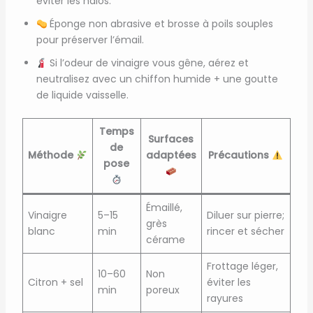
éviter les halos.
Éponge non abrasive et brosse à poils souples
pour préserver l’émail.
Si l’odeur de vinaigre vous gêne, aérez et
neutralisez avec un chiffon humide + une goutte
de liquide vaisselle.
Temps
Surfaces
de
Méthode
adaptées
Précautions
pose
Émaillé,
Vinaigre
5–15
Diluer sur pierre;
grès
blanc
min
rincer et sécher
cérame
Frottage léger,
10–60
Non
Citron + sel
éviter les
min
poreux
rayures