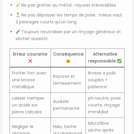
Ne pas gratter au métal : rayures irréversibles.
Ne pas dépasser les temps de pose : mieux vaut
2 passages courts qu’un long.
Toujours neutraliser par un rinçage généreux et
sécher aussitôt.
Erreur courante
Conséquence
Alternative
responsable
Frotter fort avec
Brosse à poils
Rayures et
une brosse
souples +
ternissement
métallique
patience
Laisser tremper
pH neutre, pose
Auréole
un acide sur
courte, rinçage
permanente
pierre calcaire
immédiat
Microfibre
Négliger le
Halo, tache
sèche après
séchage
qui réapparaît