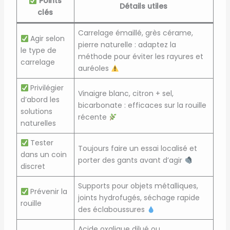
Points
Détails utiles
clés
Carrelage émaillé, grès cérame,
Agir selon
pierre naturelle : adaptez la
le type de
méthode pour éviter les rayures et
carrelage
auréoles
Privilégier
Vinaigre blanc, citron + sel,
d’abord les
bicarbonate : efficaces sur la rouille
solutions
récente
naturelles
Tester
Toujours faire un essai localisé et
dans un coin
porter des gants avant d’agir
discret
Supports pour objets métalliques,
Prévenir la
joints hydrofugés, séchage rapide
rouille
des éclaboussures
Acide oxalique dilué ou