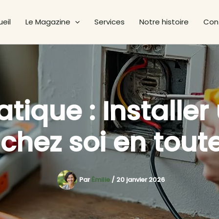
eil
Le Magazine
Services
Notre histoire
Con
tique : Installer
 chez soi en toute
Par
Émilie
/
20 janvier 2026