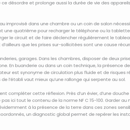
te ce désordre et prolonge aussi la durée de vie des apparei
reau improvisé dans une chambre ou un coin de salon nécessi
t une quatrième pour recharger le téléphone ou la tablette. 
rger le circuit et de faire déclencher régulièrement le tablea
 d’ailleurs que les prises sur-sollicitées sont une cause réc
deries, garages. Dans les chambres, disposer de deux prises 
ne. En buanderie ou dans un coin technique, la présence de p
teur est synonyme de circulation plus fluide et de risques r
 de l’établi vaut mieux qu’une rallonge qui serpente au sol.
nt compléter cette réflexion. Près d’un évier, d’une douche
 pas ici tout le contenu de la norme NF C 15-100. Garder au 
e évidemment à la présence de la terre dans ces zones sensi
oordonnés, un diagnostic global permet de repérer les insta