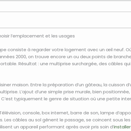
 choisir l’emplacement et les usages
tape consiste à regarder votre logement avec un œil neuf. O
nnées 2000, on trouve encore un ou deux points de brancheme
e portable. Résultat : une multiprise surchargée, des câbles qu
siner maison. Entre la préparation d’un gâteau, la cuisson d’u
ise. L’ajout d’une simple prise murale, bien positionnée, pe
e. C’est typiquement le genre de situation où une petite inte
élévision, console, box internet, barre de son, lampe d’app
es. Les câbles au sol gênent le passage, se coincent sous les
isent un appareil performant après avoir pris soin d’
install