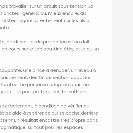
is travailler sur un circuit sous tension. La
isjoncteur général ou, mieux encore, du
testeur agréé, directement sur les fils à
enté.
 des lunettes de protection si l’on doit
 en cours sur le tableau. Une étiquette ou un
e coupante, une pince à dénuder, un niveau à
’encastrement, des fils de section adaptée
 perforateur ou perceuse adaptée pour mur
ulottes pour protéger les fils suffisent.
ez facilement, à condition de vérifier au
les aide à repérer ce qui se cache derrière
btenir un résultat encastré très propre dans
n pragmatique, surtout pour les espaces