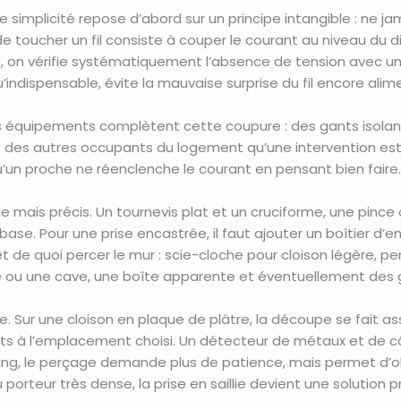
e simplicité repose d’abord sur un principe intangible : ne jama
e toucher un fil consiste à couper le courant au niveau du d
e, on vérifie systématiquement l’absence de tension avec un 
indispensable, évite la mauvaise surprise du fil encore alim
 équipements complètent cette coupure : des gants isolants,
ès des autres occupants du logement qu’une intervention est
’un proche ne réenclenche le courant en pensant bien faire.
le mais précis. Un tournevis plat et un cruciforme, une pinc
 base. Pour une prise encastrée, il faut ajouter un boîtier d
 et de quoi percer le mur : scie-cloche pour cloison légère,
ge ou une cave, une boîte apparente et éventuellement des go
 Sur une cloison en plaque de plâtre, la découpe se fait ass
s à l’emplacement choisi. Un détecteur de métaux et de câb
aing, le perçage demande plus de patience, mais permet d’o
u porteur très dense, la prise en saillie devient une solutio