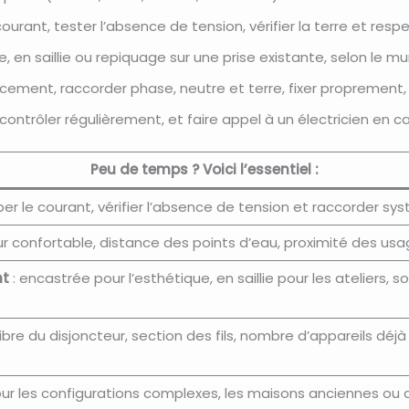
courant, tester l’absence de tension, vérifier la terre et resp
, en saillie ou repiquage sur une prise existante, selon le mur
acement, raccorder phase, neutre et terre, fixer proprement, 
, contrôler régulièrement, et faire appel à un électricien en
Peu de temps ? Voici l’essentiel :
er le courant, vérifier l’absence de tension et raccorder sys
r confortable, distance des points d’eau, proximité des usage
nt
: encastrée pour l’esthétique, en saillie pour les ateliers, s
libre du disjoncteur, section des fils, nombre d’appareils déj
ur les configurations complexes, les maisons anciennes ou 