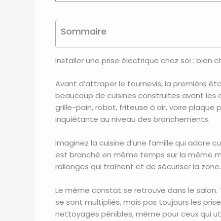
Sommaire
Installer une prise électrique chez soi : bien
Avant d’attraper le tournevis, la première é
beaucoup de cuisines construites avant les a
grille-pain, robot, friteuse à air, voire plaqu
inquiétante au niveau des branchements.
Imaginez la cuisine d’une famille qui adore cui
est branché en même temps sur la même multipr
rallonges qui traînent et de sécuriser la zon
Le même constat se retrouve dans le salon. T
se sont multipliés, mais pas toujours les pris
nettoyages pénibles, même pour ceux qui util