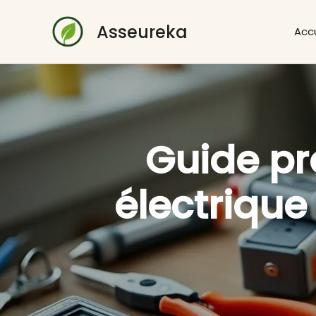
Aller
au
Asseureka
Accu
contenu
Guide pra
électrique