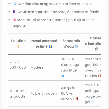
Gestion des orages
via baissières et rigoles.
Goutte-à-goutte
gravitaire, économe et fiable.
Mesure
(pluviomètre, sonde) pour ajuster les
apports.
Conseil
Solution
Investissement
Économie
d’installation
estimé
d’eau
30–50%
Relier aux
Cuve
d’arrosage
gouttières
500–1000
Modéré
substitué
avec filtre à
L
feuilles
Pose sur
Jusqu’à
Goutte-
paillage,
Faible à moyen
60% vs.
à-goutte
purge avant
arrosoir
gel