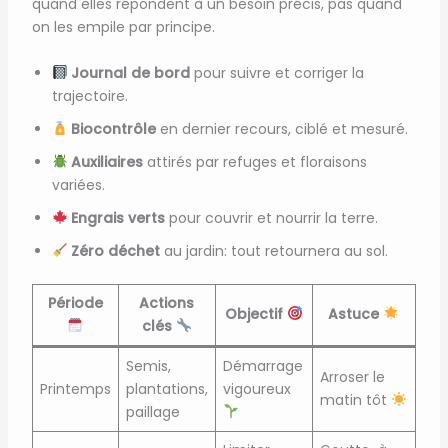
quand elles répondent à un besoin précis, pas quand
on les empile par principe.
Journal de bord
pour suivre et corriger la
trajectoire.
Biocontrôle
en dernier recours, ciblé et mesuré.
Auxiliaires
attirés par refuges et floraisons
variées.
Engrais verts
pour couvrir et nourrir la terre.
Zéro déchet
au jardin: tout retournera au sol.
Période
Actions
Objectif
Astuce
clés
Semis,
Démarrage
Arroser le
Printemps
plantations,
vigoureux
matin tôt
paillage