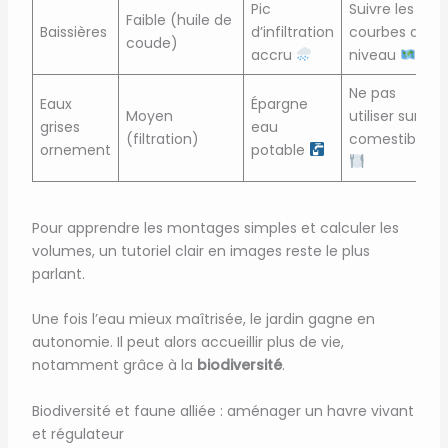
Pic
Suivre les
Faible (huile de
Baissières
d’infiltration
courbes de
coude)
accru
niveau
Ne pas
Eaux
Épargne
Moyen
utiliser sur
grises
eau
(filtration)
comestibles
ornement
potable
Pour apprendre les montages simples et calculer les
volumes, un tutoriel clair en images reste le plus
parlant.
Une fois l’eau mieux maîtrisée, le jardin gagne en
autonomie. Il peut alors accueillir plus de vie,
notamment grâce à la
biodiversité
.
Biodiversité et faune alliée : aménager un havre vivant
et régulateur