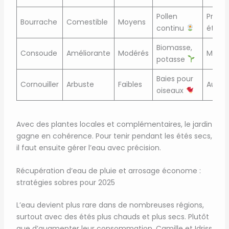
Pollen
Print
Bourrache
Comestible
Moyens
continu
été
Biomasse,
Consoude
Améliorante
Modérés
Mi-sa
potasse
Baies pour
Cornouiller
Arbuste
Faibles
Auto
oiseaux
Avec des plantes locales et complémentaires, le jardin
gagne en cohérence. Pour tenir pendant les étés secs,
il faut ensuite gérer l’eau avec précision.
Récupération d’eau de pluie et arrosage économe :
stratégies sobres pour 2025
L’eau devient plus rare dans de nombreuses régions,
surtout avec des étés plus chauds et plus secs. Plutôt
que d’augmenter leur consommation, Camille et Idriss