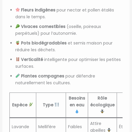
Fleurs indigènes
pour nectar et pollen étalés
dans le temps.
Vivaces comestibles
(oseille, poireaux
perpétuels) pour l’autonomie.
Pots biodégradables
et semis maison pour
réduire les déchets.
Verticalité
intelligente pour optimiser les petites
surfaces.
Plantes compagnes
pour défendre
naturellement les cultures.
Besoins
Rôle
Péri
Espèce
Type
en eau
écologique
cl
Attire
Lavande
Mellifère
Faibles
Été
abeilles