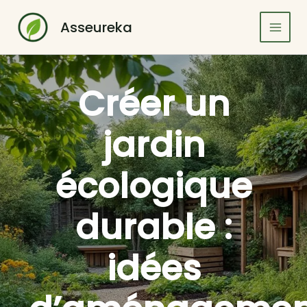
Aller
au
Asseureka
contenu
Créer un
jardin
écologique
durable :
idées