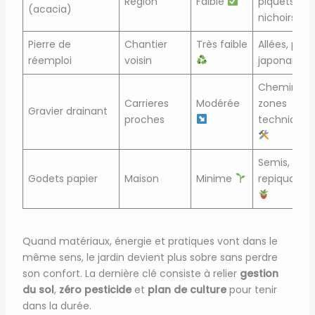
Région
Faible
piquets,
(acacia)
nichoirs
Pierre de
Chantier
Très faible
Allées, pas
réemploi
voisin
japonais
Chemins,
Carrieres
Modérée
zones
Gravier drainant
proches
techniques
Semis,
Godets papier
Maison
Minime
repiquage
Quand matériaux, énergie et pratiques vont dans le
même sens, le jardin devient plus sobre sans perdre
son confort. La dernière clé consiste à relier
gestion
du sol
,
zéro pesticide
et
plan de culture
pour tenir
dans la durée.