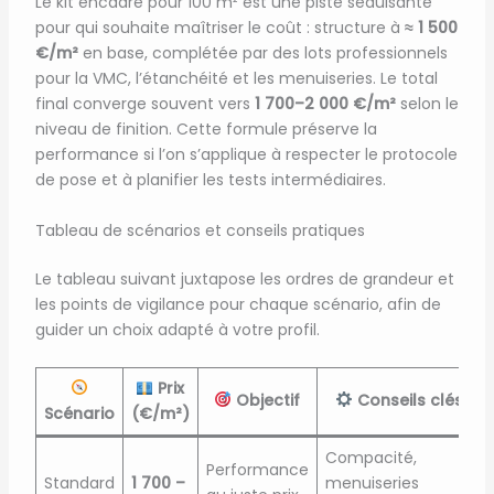
Le kit encadré pour 100 m² est une piste séduisante
pour qui souhaite maîtriser le coût : structure à
≈ 1 500
€/m²
en base, complétée par des lots professionnels
pour la VMC, l’étanchéité et les menuiseries. Le total
final converge souvent vers
1 700–2 000 €/m²
selon le
niveau de finition. Cette formule préserve la
performance si l’on s’applique à respecter le protocole
de pose et à planifier les tests intermédiaires.
Tableau de scénarios et conseils pratiques
Le tableau suivant juxtapose les ordres de grandeur et
les points de vigilance pour chaque scénario, afin de
guider un choix adapté à votre profil.
Prix
Objectif
Conseils clés
Scénario
(€/m²)
Compacité,
Performance
Standard
1 700 –
menuiseries