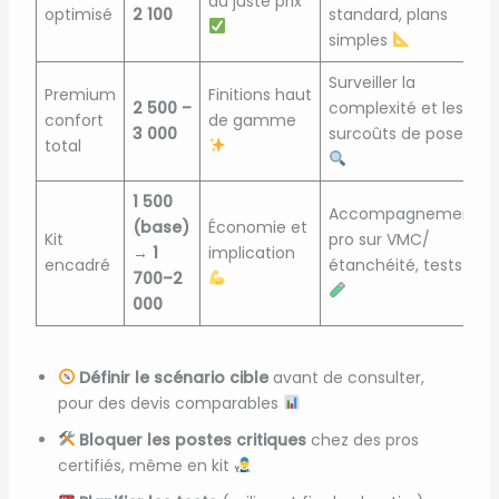
au juste prix
optimisé
2 100
standard, plans
simples
Surveiller la
Premium
Finitions haut
2 500 –
complexité et les
confort
de gamme
3 000
surcoûts de pose
total
1 500
Accompagnement
(base)
Économie et
Kit
pro sur VMC/
→ 1
implication
encadré
étanchéité, tests
700–2
000
Définir le scénario cible
avant de consulter,
pour des devis comparables
Bloquer les postes critiques
chez des pros
certifiés, même en kit