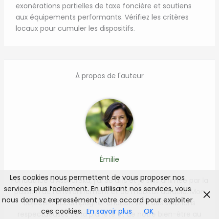
exonérations partielles de taxe foncière et soutiens
aux équipements performants. Vérifiez les critères
locaux pour cumuler les dispositifs.
À propos de l'auteur
Émilie
Les cookies nous permettent de vous proposer nos
Fondatrice d’Asseureka, j’ai 38 ans et je suis animée par la
services plus facilement. En utilisant nos services, vous
passion de l’environnement et de l’habitat durable. Mon
nous donnez expressément votre accord pour exploiter
objectif : accompagner chacun vers des solutions
ces cookies.
En savoir plus
OK
respectueuses de la planète et de notre bien-être au