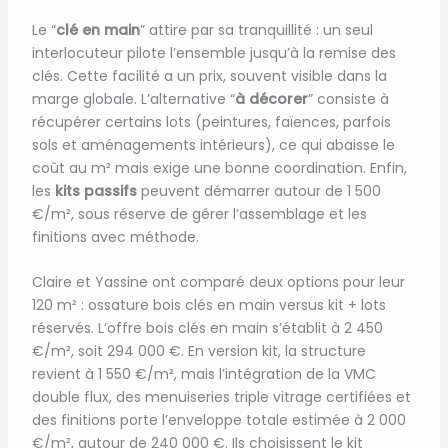
Le “
clé en main
” attire par sa tranquillité : un seul
interlocuteur pilote l’ensemble jusqu’à la remise des
clés. Cette facilité a un prix, souvent visible dans la
marge globale. L’alternative “
à décorer
” consiste à
récupérer certains lots (peintures, faïences, parfois
sols et aménagements intérieurs), ce qui abaisse le
coût au m² mais exige une bonne coordination. Enfin,
les
kits passifs
peuvent démarrer autour de 1 500
€/m², sous réserve de gérer l’assemblage et les
finitions avec méthode.
Claire et Yassine ont comparé deux options pour leur
120 m² : ossature bois clés en main versus kit + lots
réservés. L’offre bois clés en main s’établit à 2 450
€/m², soit 294 000 €. En version kit, la structure
revient à 1 550 €/m², mais l’intégration de la VMC
double flux, des menuiseries triple vitrage certifiées et
des finitions porte l’enveloppe totale estimée à 2 000
€/m², autour de 240 000 €. Ils choisissent le kit