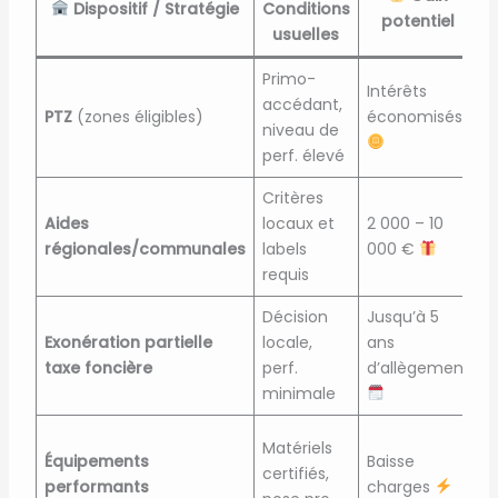
Dispositif / Stratégie
Conditions
potentiel
C
usuelles
Primo-
Intérêts
A
accédant,
PTZ
(zones éligibles)
économisés
d
niveau de
2
perf. élevé
Critères
V
Aides
locaux et
2 000 – 10
f
régionales/communales
labels
000 €
s
requis
Décision
Jusqu’à 5
À
Exonération partielle
locale,
ans
l
taxe foncière
perf.
d’allègement
p
minimale
F
Matériels
Équipements
Baisse
f
certifiés,
performants
charges
b