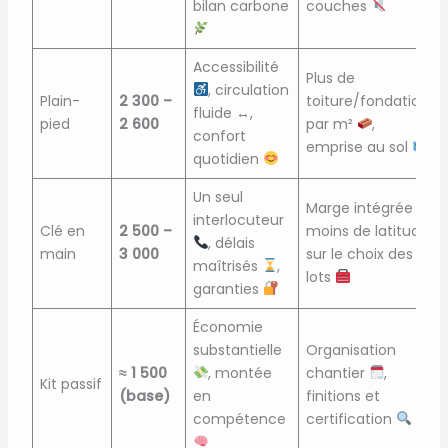
bilan carbone
couches
Accessibilité
Plus de
, circulation
Plain-
2 300 –
toiture/fondations
fluide
↔️
,
pied
2 600
par m²
,
confort
emprise au sol
quotidien
Un seul
Marge intégrée
,
interlocuteur
Clé en
2 500 –
moins de latitude
, délais
main
3 000
sur le choix des
maîtrisés
,
lots
garanties
Économie
substantielle
Organisation
≈ 1 500
, montée
chantier
,
Kit passif
(base)
en
finitions et
compétence
certification