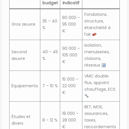
budget
indicatif
Fondations,
80 000 –
35 – 40
structure,
Gros œuvre
95 000
%
étanchéité à
€
l’air
Isolation,
90 000 –
Second
40 – 45
menuiseries,
105 000
œuvre
%
cloisons,
€
réseaux
VMC double
15 000 –
flux, appoint
Équipements
7 – 10 %
22 000
chauffage, ECS
€
BET, MOE,
18 000 –
assurances,
Études et
8 – 12 %
28 000
taxes,
divers
€
raccordements