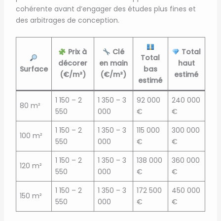
cohérente avant d’engager des études plus fines et
des arbitrages de conception.
Prix à
Clé
Total
Total
décorer
en main
haut
Surface
bas
(€/m²)
(€/m²)
estimé
estimé
1 150 – 2
1 350 – 3
92 000
240 000
80 m²
550
000
€
€
1 150 – 2
1 350 – 3
115 000
300 000
100 m²
550
000
€
€
1 150 – 2
1 350 – 3
138 000
360 000
120 m²
550
000
€
€
1 150 – 2
1 350 – 3
172 500
450 000
150 m²
550
000
€
€