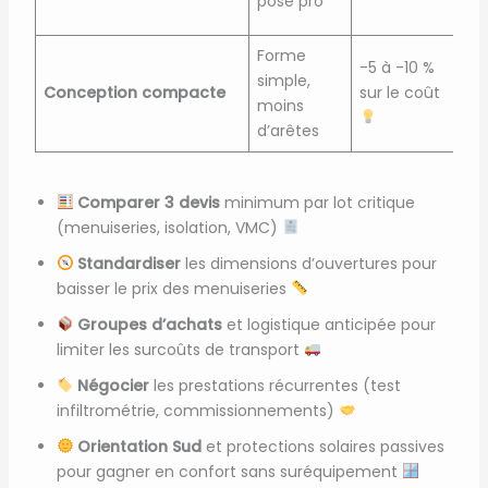
pose pro
v
Forme
R
-5 à -10 %
simple,
t
Conception compacte
sur le coût
moins
t
d’arêtes
p
Comparer 3 devis
minimum par lot critique
(menuiseries, isolation, VMC)
Standardiser
les dimensions d’ouvertures pour
baisser le prix des menuiseries
Groupes d’achats
et logistique anticipée pour
limiter les surcoûts de transport
Négocier
les prestations récurrentes (test
infiltrométrie, commissionnements)
Orientation Sud
et protections solaires passives
pour gagner en confort sans suréquipement