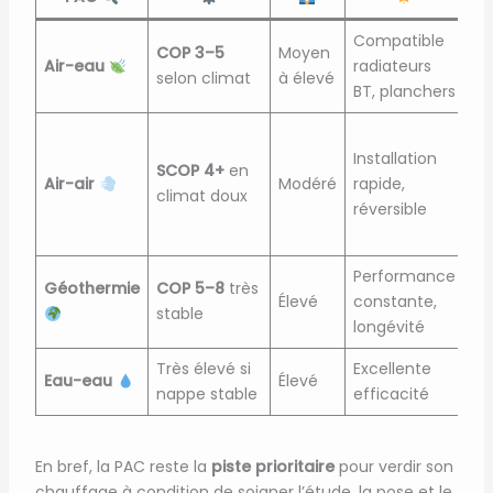
Compatible
Pe
COP 3–5
Moyen
Air-eau
radiateurs
d’
selon climat
à élevé
BT, planchers
fr
Pa
Installation
mo
SCOP 4+
en
Air-air
Modéré
rapide,
pe
climat doux
réversible
pe
ra
Performance
Fo
Géothermie
COP 5–8
très
Élevé
constante,
dé
stable
longévité
ad
Très élevé si
Excellente
Ac
Eau-eau
Élevé
nappe stable
efficacité
au
En bref, la PAC reste la
piste prioritaire
pour verdir son
chauffage à condition de soigner l’étude, la pose et le