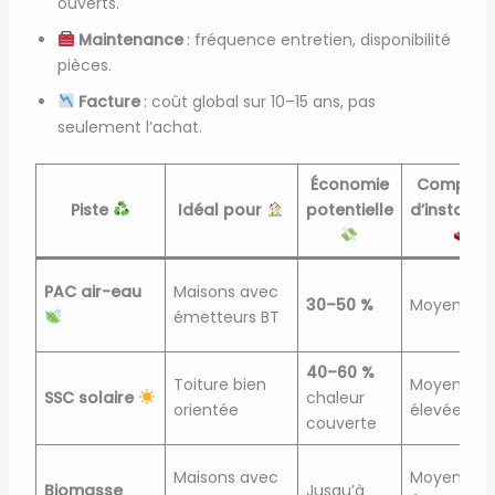
ouverts.
Maintenance
: fréquence entretien, disponibilité
pièces.
Facture
: coût global sur 10–15 ans, pas
seulement l’achat.
Économie
Complexi
Piste
Idéal pour
potentielle
d’installat
PAC air-eau
Maisons avec
30–50 %
Moyenne
émetteurs BT
40–60 %
Toiture bien
Moyenne 
SSC solaire
chaleur
orientée
élevée
couverte
Maisons avec
Moyenne
Biomasse
Jusqu’à