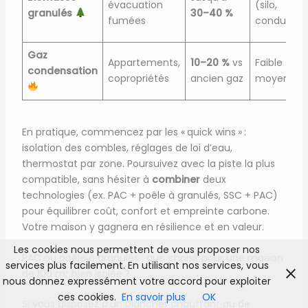
évacuation
(silo,
granulés
30–40 %
fumées
conduit)
Gaz
Appartements,
10–20 %
vs
Faible à
condensation
copropriétés
ancien gaz
moyenne
En pratique, commencez par les « quick wins » :
isolation des combles, réglages de loi d’eau,
thermostat par zone. Poursuivez avec la piste la plus
compatible, sans hésiter à
combiner
deux
technologies (ex. PAC + poêle à granulés, SSC + PAC)
pour équilibrer coût, confort et empreinte carbone.
Votre maison y gagnera en résilience et en valeur.
Les cookies nous permettent de vous proposer nos
PAC ou poêle à granulés : que choisir pour une maison
services plus facilement. En utilisant nos services, vous
de 100 m² bien isolée ?
nous donnez expressément votre accord pour exploiter
ces cookies.
En savoir plus
OK
Si vous disposez d’un plancher chauffant ou de