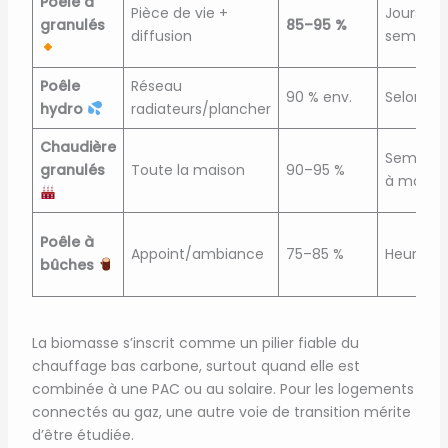
Poêle à
Pièce de vie +
Jours à
granulés
85–95 %
diffusion
semaine
Poêle
Réseau
90 % env.
Selon sil
hydro
radiateurs/plancher
Chaudière
Semaine
granulés
Toute la maison
90–95 %
à mois
Poêle à
Appoint/ambiance
75–85 %
Heures
bûches
La biomasse s’inscrit comme un pilier fiable du
chauffage bas carbone, surtout quand elle est
combinée à une PAC ou au solaire. Pour les logements
connectés au gaz, une autre voie de transition mérite
d’être étudiée.