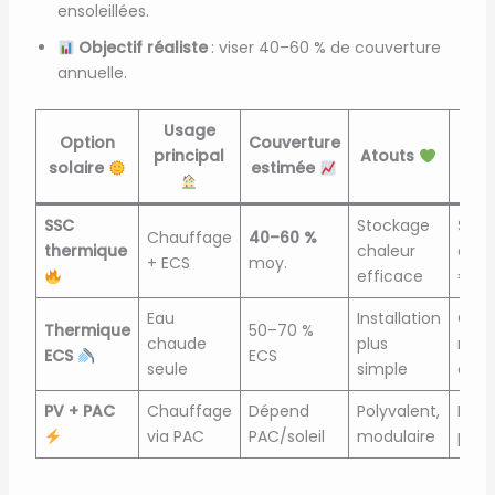
ensoleillées.
Objectif réaliste
: viser 40–60 % de couverture
annuelle.
Usage
P
Option
Couverture
principal
Atouts
d’a
solaire
estimée
SSC
Stockage
Surc
Chauffage
40–60 %
thermique
chaleur
été,
+ ECS
moy.
efficace
€/m
Eau
Installation
Com
Thermique
50–70 %
chaude
plus
néce
ECS
ECS
seule
simple
en h
PV + PAC
Chauffage
Dépend
Polyvalent,
Beso
via PAC
PAC/soleil
modulaire
pilot