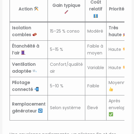
Coût
Gain typique
Action
relatif
Priorité
Isolation
Très
15–25 % conso
Modéré
combles
haute
Étanchéité à
Faible à
5–15 %
Haute
l’air
moyen
Ventilation
Confort/qualité
Variable
Haute
adaptée
air
Pilotage
Moyenne
5–10 %
Faible
connecté
Après
Remplacement
Selon système
Élevé
enveloppe
générateur