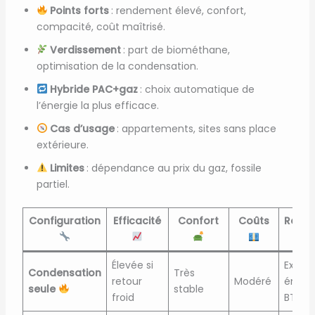
Points forts
: rendement élevé, confort,
compacité, coût maîtrisé.
Verdissement
: part de biométhane,
optimisation de la condensation.
Hybride PAC+gaz
: choix automatique de
l’énergie la plus efficace.
Cas d’usage
: appartements, sites sans place
extérieure.
Limites
: dépendance au prix du gaz, fossile
partiel.
Configuration
Efficacité
Confort
Coûts
Rema
Élevée si
Exige
Condensation
Très
retour
Modéré
émett
seule
stable
froid
BT