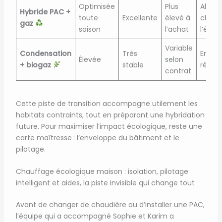
Optimisée
Plus
Algor
Hybride PAC +
toute
Excellente
élevé à
choisi
gaz
saison
l’achat
l’éner
Variable
Condensation
Très
Empre
Élevée
selon
+ biogaz
stable
rédui
contrat
Cette piste de transition accompagne utilement les
habitats contraints, tout en préparant une hybridation
future. Pour maximiser l’impact écologique, reste une
carte maîtresse : l’enveloppe du bâtiment et le
pilotage.
Chauffage écologique maison : isolation, pilotage
intelligent et aides, la piste invisible qui change tout
Avant de changer de chaudière ou d’installer une PAC,
l’équipe qui a accompagné Sophie et Karim a