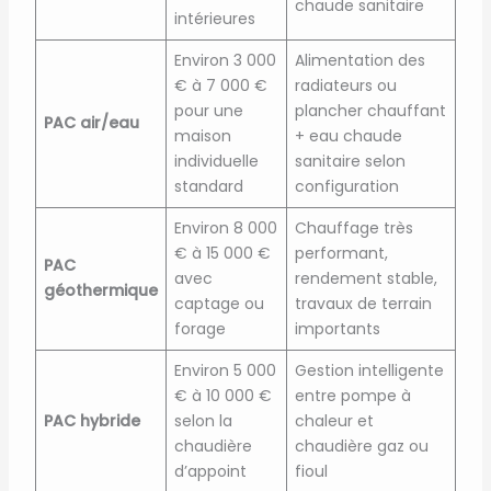
chaude sanitaire
intérieures
Environ 3 000
Alimentation des
€ à 7 000 €
radiateurs ou
pour une
plancher chauffant
PAC air/eau
maison
+ eau chaude
individuelle
sanitaire selon
standard
configuration
Environ 8 000
Chauffage très
€ à 15 000 €
performant,
PAC
avec
rendement stable,
géothermique
captage ou
travaux de terrain
forage
importants
Environ 5 000
Gestion intelligente
€ à 10 000 €
entre pompe à
PAC hybride
selon la
chaleur et
chaudière
chaudière gaz ou
d’appoint
fioul