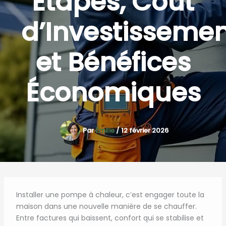
Étapes, Coût
d’Investisseme
et Bénéfices
Économiques
Par
Émilie
/
12 février 2026
Installer une pompe à chaleur, c’est engager toute la
maison dans une nouvelle manière de se chauffer.
Entre factures qui baissent, confort qui se stabilise et