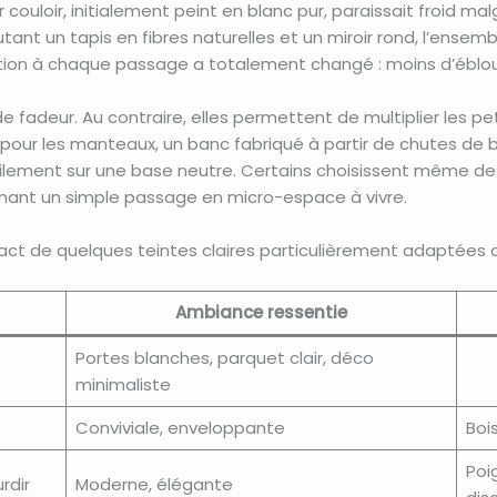
 couloir, initialement peint en blanc pur, paraissait froid m
outant un tapis en fibres naturelles et un miroir rond, l’ens
nsation à chaque passage a totalement changé : moins d’éblo
e fadeur. Au contraire, elles permettent de multiplier les p
 pour les manteaux, un banc fabriqué à partir de chutes de b
ilement sur une base neutre. Certains choisissent même de
ormant un simple passage en micro-espace à vivre.
act de quelques teintes claires particulièrement adaptées au
Ambiance ressentie
Portes blanches, parquet clair, déco
minimaliste
Conviviale, enveloppante
Bois
Poi
rdir
Moderne, élégante