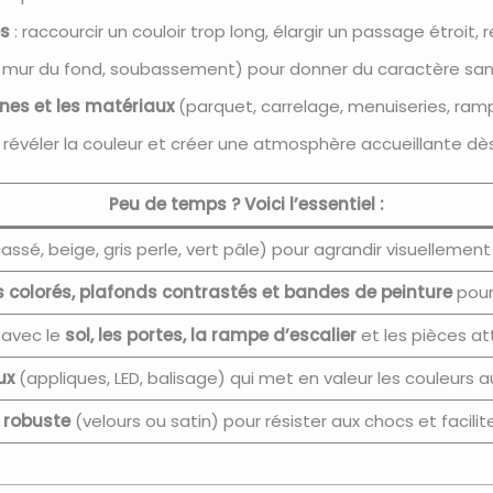
es
: raccourcir un couloir trop long, élargir un passage étroit,
 mur du fond, soubassement) pour donner du caractère sans
ines et les matériaux
(parquet, carrelage, menuiseries, ramp
révéler la couleur et créer une atmosphère accueillante dès
Peu de temps ? Voici l’essentiel :
assé, beige, gris perle, vert pâle) pour agrandir visuellement
colorés, plafonds contrastés et bandes de peinture
pour 
 avec le
sol, les portes, la rampe d’escalier
et les pièces att
ux
(appliques, LED, balisage) qui met en valeur les couleurs a
e robuste
(velours ou satin) pour résister aux chocs et facilit