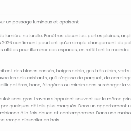
 pour un passage lumineux et apaisant
e lumière naturelle. Fenêtres absentes, portes pleines, ang
rs 2026 confirment pourtant qu’un simple changement de pa
s alliées pour illuminer ces espaces, en reflétant la moindre 
scitent des blancs cassés, beiges sable, gris très clairs, ve
ec les sols existants, qu’il s’agisse de parquet, de carrelage
illir patères, banc, étagères ou miroirs sans surcharger la v
couloir sans gros travaux s’appuient souvent sur le même pr
 par quelques détails plus marqués. Dans un appartement urb
 ambiance à la fois douce et contemporaine. Dans une maison 
e rampe d’escalier en bois.