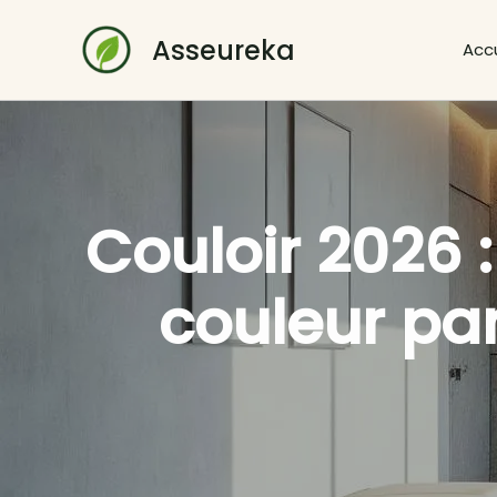
Aller
au
Asseureka
Accu
contenu
Couloir 2026 :
couleur par