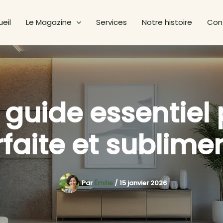
eil
Le Magazine
Services
Notre histoire
Con
 guide essentiel 
faite et sublime
Par
Émilie
/
15 janvier 2026