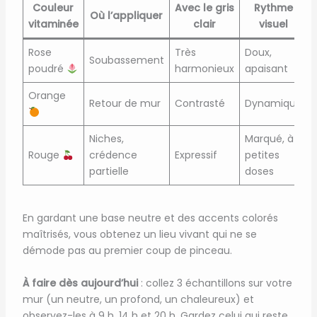
Couleur
Avec le gris
Rythme
Où l’appliquer
vitaminée
clair
visuel
Rose
Très
Doux,
Soubassement
poudré
harmonieux
apaisant
Orange
Retour de mur
Contrasté
Dynamique
Niches,
Marqué, à
Rouge
crédence
Expressif
petites
partielle
doses
En gardant une base neutre et des accents colorés
maîtrisés, vous obtenez un lieu vivant qui ne se
démode pas au premier coup de pinceau.
À faire dès aujourd’hui
: collez 3 échantillons sur votre
mur (un neutre, un profond, un chaleureux) et
observez-les à 9 h, 14 h et 20 h. Gardez celui qui reste