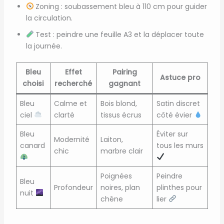
Zoning : soubassement bleu à 110 cm pour guider
la circulation.
Test : peindre une feuille A3 et la déplacer toute
la journée.
Bleu
Effet
Pairing
Astuce pro
choisi
recherché
gagnant
Bleu
Calme et
Bois blond,
Satin discret
ciel
clarté
tissus écrus
côté évier
Bleu
Éviter sur
Modernité
Laiton,
canard
tous les murs
chic
marbre clair
Poignées
Peindre
Bleu
Profondeur
noires, plan
plinthes pour
nuit
chêne
lier