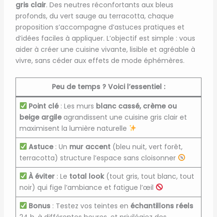
gris clair
. Des neutres réconfortants aux bleus
profonds, du vert sauge au terracotta, chaque
proposition s’accompagne d’astuces pratiques et
d’idées faciles à appliquer. L’objectif est simple : vous
aider à créer une cuisine vivante, lisible et agréable à
vivre, sans céder aux effets de mode éphémères.
Peu de temps ? Voici l’essentiel :
Point clé
: Les murs
blanc cassé, crème ou
beige argile
agrandissent une cuisine gris clair et
maximisent la lumière naturelle
Astuce
: Un
mur accent
(bleu nuit, vert forêt,
terracotta) structure l’espace sans cloisonner
À éviter
: Le
total look
(tout gris, tout blanc, tout
noir) qui fige l’ambiance et fatigue l’œil
Bonus
: Testez vos teintes en
échantillons réels
24 h, à différentes heures, et privilégiez des