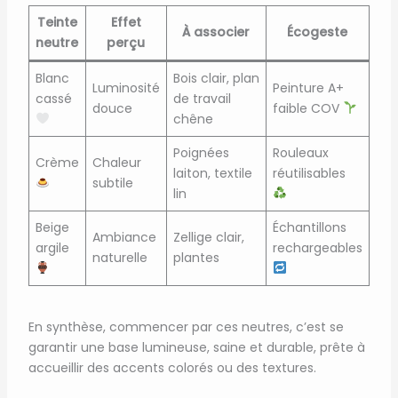
Teinte
Effet
À associer
Écogeste
neutre
perçu
Blanc
Bois clair, plan
Luminosité
Peinture A+
cassé
de travail
douce
faible COV
chêne
Poignées
Rouleaux
Crème
Chaleur
laiton, textile
réutilisables
subtile
lin
Beige
Échantillons
Ambiance
Zellige clair,
argile
rechargeables
naturelle
plantes
En synthèse, commencer par ces neutres, c’est se
garantir une base lumineuse, saine et durable, prête à
accueillir des accents colorés ou des textures.