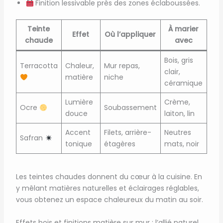
Finition lessivable près des zones éclaboussées.
Teinte
À marier
Effet
Où l’appliquer
chaude
avec
Bois, gris
Terracotta
Chaleur,
Mur repas,
clair,
matière
niche
céramique
Lumière
Crème,
Ocre
Soubassement
douce
laiton, lin
Accent
Filets, arrière-
Neutres
Safran
tonique
étagères
mats, noir
Les teintes chaudes donnent du cœur à la cuisine. En
y mêlant matières naturelles et éclairages réglables,
vous obtenez un espace chaleureux du matin au soir.
Effets bois et finitions matière sur mur : l’allié naturel