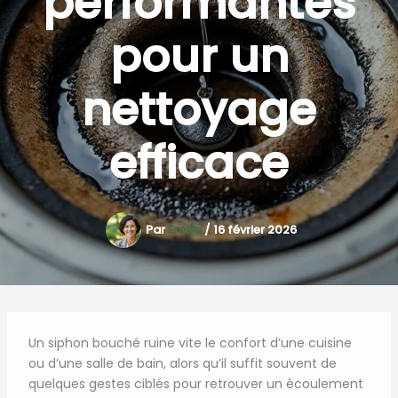
performantes
pour un
nettoyage
efficace
Par
Émilie
/
16 février 2026
Un siphon bouché ruine vite le confort d’une cuisine
ou d’une salle de bain, alors qu’il suffit souvent de
quelques gestes ciblés pour retrouver un écoulement