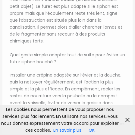
petit objet). Le furet est plus adapté si le siphon est
propre mais que l’écoulement reste très lent, signe
que l’obstruction est située plus loin dans la
canalisation. Il permet alors d’aller chercher l’amas et
de le fragmenter sans recourir à des produits
chimiques forts.
Quel geste simple adopter tout de suite pour éviter un
futur siphon bouché ?
Installer une crépine adaptée sur l’évier et la douche,
puis la nettoyer régulièrement, est l’action la plus
simple et la plus efficace. En complément, racler les
restes de nourriture vers la poubelle ou le compost
avant la vaisselle, éviter de verser la graisse dans
Les cookies nous permettent de vous proposer nos
l’évier et ramasser les cheveux après la douche
services plus facilement. En utilisant nos services, vous
réduisent considérablement le risque de bouchon,
nous donnez expressément votre accord pour exploiter
tout en préservant vos canalisations sur le long terme.
ces cookies.
En savoir plus
OK