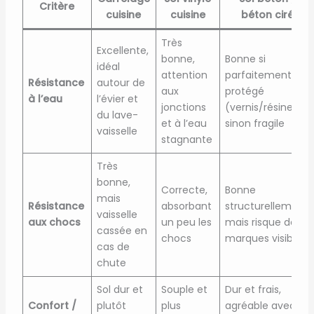
Critère
cuisine
cuisine
béton ciré
Très
Excellente,
bonne,
Bonne si
idéal
attention
parfaitement
Résistance
autour de
aux
protégé
à l’eau
l’évier et
jonctions
(vernis/résine),
du lave-
et à l’eau
sinon fragile
vaisselle
stagnante
Très
bonne,
Correcte,
Bonne
mais
Résistance
absorbant
structurellement,
vaisselle
aux chocs
un peu les
mais risque de
cassée en
chocs
marques visibles
cas de
chute
Sol dur et
Souple et
Dur et frais,
Confort /
plutôt
plus
agréable avec