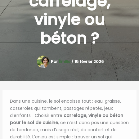
carrelage,
vinyle ou
béton ?
Par
Émilie
/
15 février 2026
Dans une cuisine, le sol encaisse tout : eau, graisse,
casseroles qui tombent, passages répétés, jeux
d’enfants… Choisir entre
carrelage, vinyle ou béton
pour le sol de cuisine
, ce n’est donc pas une question
de tendance, mais d’usage réel, de confort et de
durabilité. L’enjeu est simple : trouver un sol qui