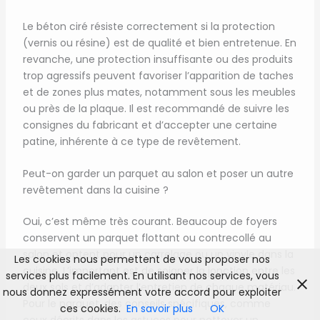
Le béton ciré résiste correctement si la protection
(vernis ou résine) est de qualité et bien entretenue. En
revanche, une protection insuffisante ou des produits
trop agressifs peuvent favoriser l’apparition de taches
et de zones plus mates, notamment sous les meubles
ou près de la plaque. Il est recommandé de suivre les
consignes du fabricant et d’accepter une certaine
patine, inhérente à ce type de revêtement.
Peut-on garder un parquet au salon et poser un autre
revêtement dans la cuisine ?
Oui, c’est même très courant. Beaucoup de foyers
conservent un parquet flottant ou contrecollé au
salon et optent pour un carrelage ou un vinyle dans la
Les cookies nous permettent de vous proposer nos
cuisine. L’important est de soigner la jonction entre les
services plus facilement. En utilisant nos services, vous
deux sols et d’adapter l’entretien de chaque matériau.
nous donnez expressément votre accord pour exploiter
Pour le parquet, des conseils spécifiques, comme
ces cookies.
En savoir plus
OK