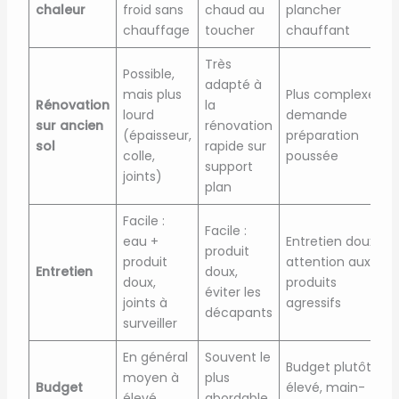
chaleur
froid sans
chaud au
plancher
chauffage
toucher
chauffant
Très
Possible,
adapté à
mais plus
Plus complexe,
Rénovation
la
lourd
demande
sur ancien
rénovation
(épaisseur,
préparation
sol
rapide sur
colle,
poussée
support
joints)
plan
Facile :
Facile :
eau +
Entretien doux,
produit
produit
attention aux
Entretien
doux,
doux,
produits
éviter les
joints à
agressifs
décapants
surveiller
En général
Souvent le
Budget plutôt
moyen à
plus
Budget
élevé, main-
élevé
abordable