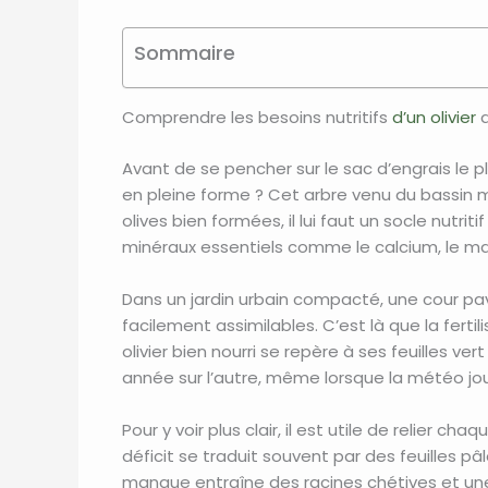
Sommaire
Comprendre les besoins nutritifs
d’un olivier
a
Avant de se pencher sur le sac d’engrais le plu
en pleine forme ? Cet arbre venu du bassin 
olives bien formées, il lui faut un socle nutrit
minéraux essentiels comme le calcium, le ma
Dans un jardin urbain compacté, une cour pav
facilement assimilables. C’est là que la fe
olivier bien nourri se repère à ses feuilles v
année sur l’autre, même lorsque la météo jo
Pour y voir plus clair, il est utile de relier c
déficit se traduit souvent par des feuilles pâ
manque entraîne des racines chétives et un