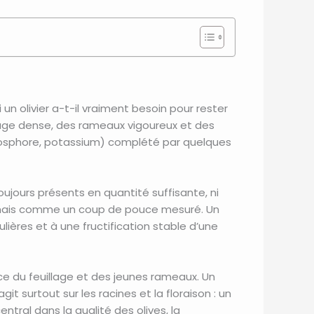
i un olivier a-t-il vraiment besoin pour rester
lage dense, des rameaux vigoureux et des
osphore, potassium) complété par quelques
jours présents en quantité suffisante, ni
e, mais comme un coup de pouce mesuré. Un
lières et à une fructification stable d’une
ce du feuillage et des jeunes rameaux. Un
git surtout sur les racines et la floraison : un
 central dans la qualité des olives, la