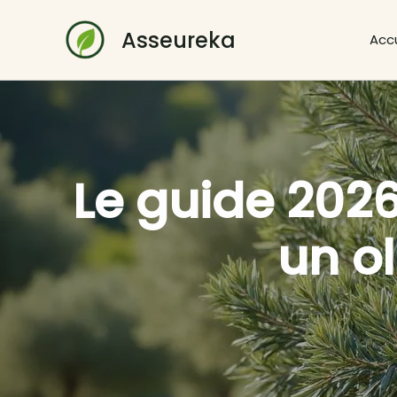
Aller
au
Asseureka
Accu
contenu
Le guide 2026
un ol