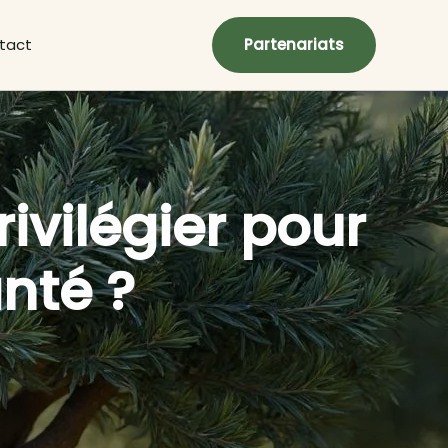
tact
Partenariats
ivilégier pour
anté ?