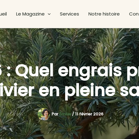
eil
Le Magazine
Services
Notre histoire
Con
 : Quel engrais pr
ivier en pleine s
Par
Émilie
/
11 février 2026