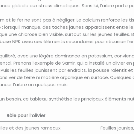
tance globale aux stress climatiques. Sans lui, l’arbre porte 
et le fer ne sont pas à négliger. Le calcium renforce les ti
 lorsqu’il manque, des taches jaunes apparaissent entre les n
e une chlorose bien visible, surtout sur les jeunes feuilles. 
e base NPK avec ces éléments secondaires pour sécuriser l’
équilibré, avec une légère dominance en potassium, conviendra
ntal. Prenons l’exemple de Samir, qui a installé un olivier e
is les feuilles jaunissent par endroits, la pousse ralentit e
 sans ver de terre ni matière organique en surface. Quelque
lancer l’arbre en quelques mois.
 besoin, ce tableau synthétise les principaux éléments nutri
Rôle pour l’olivier
illes et des jeunes rameaux
Feuilles jaunie