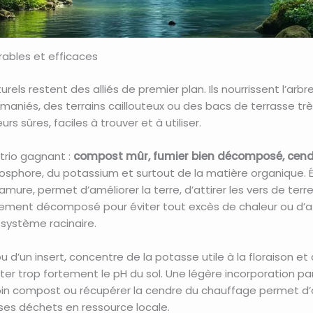
urables et efficaces
turels restent des alliés de premier plan. Ils nourrissent l’a
emaniés, des terrains caillouteux ou des bacs de terrasse très
s sûres, faciles à trouver et à utiliser.
trio gagnant :
compost mûr, fumier bien décomposé, cend
phosphore, du potassium et surtout de la matière organique.
 ramure, permet d’améliorer la terre, d’attirer les vers de terr
ement décomposé pour éviter tout excès de chaleur ou d’azot
n système racinaire.
d’un insert, concentre de la potasse utile à la floraison et à 
nter trop fortement le pH du sol. Une légère incorporation p
 coin compost ou récupérer la cendre du chauffage permet d’
ses déchets en ressource locale.