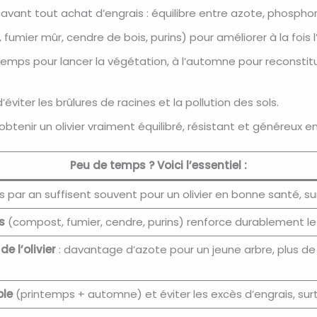
avant tout achat d’engrais : équilibre entre azote, phospho
umier mûr, cendre de bois, purins) pour améliorer à la fois l’a
temps pour lancer la végétation, à l’automne pour reconstitue
d’éviter les brûlures de racines et la pollution des sols.
btenir un olivier vraiment équilibré, résistant et généreux en
Peu de temps ? Voici l’essentiel :
is par an suffisent souvent pour un olivier en bonne santé, 
s
(compost, fumier, cendre, purins) renforce durablement le s
de l’olivier
: davantage d’azote pour un jeune arbre, plus de
ple
(printemps + automne) et éviter les excès d’engrais, surto