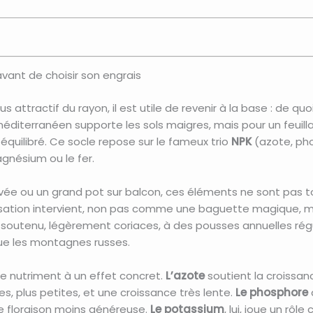
vant de choisir son engrais
s attractif du rayon, il est utile de revenir à la base : de quo
méditerranéen supporte les sols maigres, mais pour un feuil
if équilibré. Ce socle repose sur le fameux trio
NPK
(azote, ph
gnésium ou le fer.
ée ou un grand pot sur balcon, ces éléments ne sont pas tou
rtilisation intervient, non pas comme une baguette magiqu
ert soutenu, légèrement coriaces, à des pousses annuelles régu
ue les montagnes russes.
haque nutriment à un effet concret.
L’azote
soutient la croissan
les, plus petites, et une croissance très lente.
Le phosphore
a
e floraison moins généreuse.
Le potassium
, lui, joue un rôle