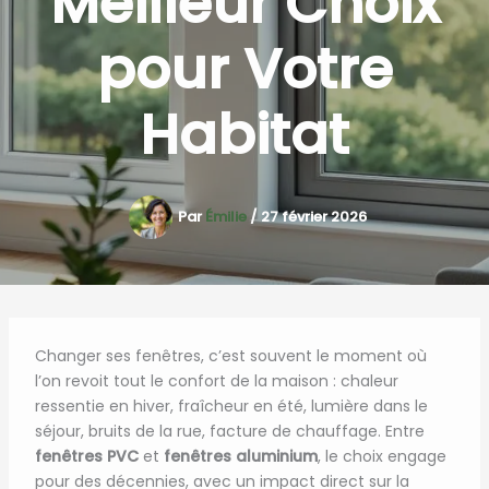
Meilleur Choix
pour Votre
Habitat
Par
Émilie
/
27 février 2026
Changer ses fenêtres, c’est souvent le moment où
l’on revoit tout le confort de la maison : chaleur
ressentie en hiver, fraîcheur en été, lumière dans le
séjour, bruits de la rue, facture de chauffage. Entre
fenêtres PVC
et
fenêtres aluminium
, le choix engage
pour des décennies, avec un impact direct sur la