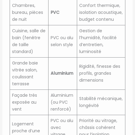
Chambres,
Confort thermique,
bureau, pièces
PVC
isolation acoustique,
de nuit
budget contenu
Cuisine, salle de
Gestion de
bain (fenêtre
PVC ou alu
l’humidité, facilité
de taille
selon style
d’entretien,
standard)
luminosité
Grande baie
Rigidité, finesse des
vitrée salon,
Aluminium
profils, grandes
coulissant
dimensions
terrasse
Façade très
Aluminium
Stabilité mécanique,
exposée au
(ou PVC
longévité
vent
renforcé)
PVC ou alu
Priorité au vitrage,
Logement
avec
châssis cohérent
proche d’une
vitrage
pour l’isolation