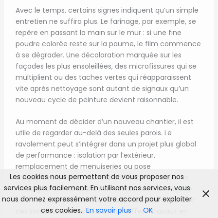
Avec le temps, certains signes indiquent qu’un simple
entretien ne suffira plus. Le farinage, par exemple, se
repère en passant la main sur le mur : si une fine
poudre colorée reste sur la paume, le film commence
à se dégrader. Une décoloration marquée sur les
façades les plus ensoleillées, des microfissures qui se
multiplient ou des taches vertes qui réapparaissent
vite après nettoyage sont autant de signaux qu’un
nouveau cycle de peinture devient raisonnable.
Au moment de décider d’un nouveau chantier, il est
utile de regarder au-delà des seules parois. Le
ravalement peut s’intégrer dans un projet plus global
de performance : isolation par l’extérieur,
remplacement de menuiseries ou pose
Les cookies nous permettent de vous proposer nos
d’équipements favorisant le confort thermique. Se
services plus facilement. En utilisant nos services, vous
renseigner sur les
coûts d’un ravalement de façade
nous donnez expressément votre accord pour exploiter
selon les techniques et les matériaux aide à planifier
ces cookies.
En savoir plus
OK
ces investissements et à éviter l’effet « travaux en