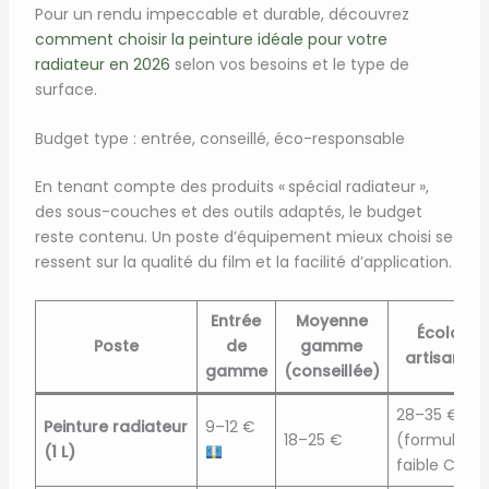
Pour un rendu impeccable et durable, découvrez
comment choisir la peinture idéale pour votre
radiateur en 2026
selon vos besoins et le type de
surface.
Budget type : entrée, conseillé, éco-responsable
En tenant compte des produits « spécial radiateur »,
des sous-couches et des outils adaptés, le budget
reste contenu. Un poste d’équipement mieux choisi se
ressent sur la qualité du film et la facilité d’application.
Entrée
Moyenne
Écolo /
Poste
de
gamme
artisan
gamme
(conseillée)
28–35 €
Peinture radiateur
9–12 €
18–25 €
(formule à
(1 L)
faible COV)