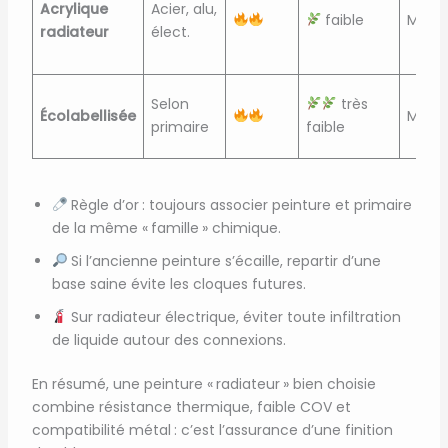
Acrylique
Acier, alu,
faible
Mat/S
radiateur
élect.
Selon
très
Écolabellisée
Mat/Sa
primaire
faible
Règle d’or : toujours associer peinture et primaire
de la même « famille » chimique.
Si l’ancienne peinture s’écaille, repartir d’une
base saine évite les cloques futures.
Sur radiateur électrique, éviter toute infiltration
de liquide autour des connexions.
En résumé, une peinture « radiateur » bien choisie
combine résistance thermique, faible COV et
compatibilité métal : c’est l’assurance d’une finition