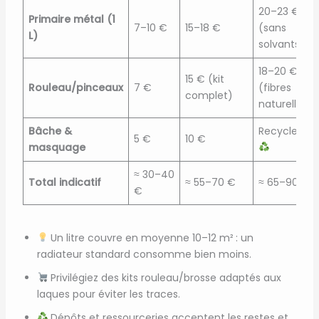
20–23 €
Primaire métal (1
7–10 €
15–18 €
(sans
L)
solvants)
18–20 €
15 € (kit
Rouleau/pinceaux
7 €
(fibres
complet)
naturelles)
Bâche &
Recycler/DI
5 €
10 €
masquage
≈ 30–40
Total indicatif
≈ 55–70 €
≈ 65–90 €
€
Un litre couvre en moyenne 10–12 m² : un
radiateur standard consomme bien moins.
Privilégiez des kits rouleau/brosse adaptés aux
laques pour éviter les traces.
Dépôts et ressourceries acceptent les restes et