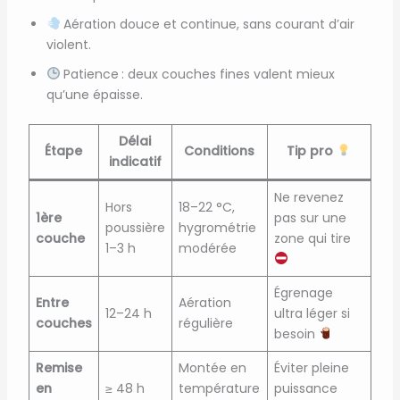
Aération douce et continue, sans courant d’air
violent.
Patience : deux couches fines valent mieux
qu’une épaisse.
Délai
Étape
Conditions
Tip pro
indicatif
Ne revenez
Hors
18–22 °C,
1ère
pas sur une
poussière
hygrométrie
couche
zone qui tire
1–3 h
modérée
Égrenage
Entre
Aération
12–24 h
ultra léger si
couches
régulière
besoin
Remise
Montée en
Éviter pleine
en
≥ 48 h
température
puissance