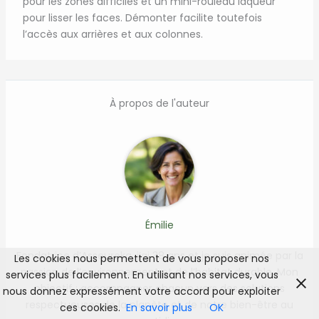
pour les zones difficiles et un mini-rouleau laqueur
pour lisser les faces. Démonter facilite toutefois
l’accès aux arrières et aux colonnes.
À propos de l'auteur
Émilie
Fondatrice d’Asseureka, j’ai 38 ans et je suis animée par la
Les cookies nous permettent de vous proposer nos
passion de l’environnement et de l’habitat durable. Mon
services plus facilement. En utilisant nos services, vous
objectif : accompagner chacun vers des solutions
nous donnez expressément votre accord pour exploiter
respectueuses de la planète et de notre bien-être au
ces cookies.
En savoir plus
OK