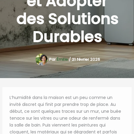
et Adopter
des Solutions
Durables
Par
Émilie
/
21 février 2026
L’humidité dans la maison est un peu comme un
invité discret qui finit par prendre trop de place. Au
début, ce sont quelques traces sur un mur, une buée
tenace sur les vitres ou une odeur de renfermé dans
la salle de bain. Puis viennent les peintures qui
cloquent, les matériaux qui se dégradent et parfois