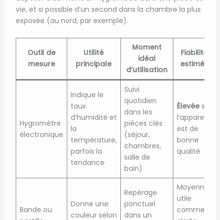
vie, et si possible d’un second dans la chambre la plus
exposée (au nord, par exemple).
Moment
Outil de
Utilité
Fiabilité
idéal
mesure
principale
estimée
d’utilisation
Suivi
Indique le
quotidien
taux
Élevée
si
dans les
d’humidité et
l’appareil
Hygromètre
pièces clés
la
est de
électronique
(séjour,
température,
bonne
chambres,
parfois la
qualité
salle de
tendance
bain)
Moyenne,
Repérage
utile
Donne une
ponctuel
Bande ou
comme
couleur selon
dans un