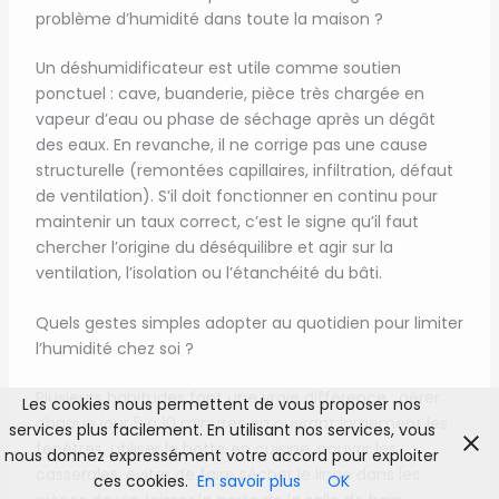
problème d’humidité dans toute la maison ?
Un déshumidificateur est utile comme soutien
ponctuel : cave, buanderie, pièce très chargée en
vapeur d’eau ou phase de séchage après un dégât
des eaux. En revanche, il ne corrige pas une cause
structurelle (remontées capillaires, infiltration, défaut
de ventilation). S’il doit fonctionner en continu pour
maintenir un taux correct, c’est le signe qu’il faut
chercher l’origine du déséquilibre et agir sur la
ventilation, l’isolation ou l’étanchéité du bâti.
Quels gestes simples adopter au quotidien pour limiter
l’humidité chez soi ?
Plusieurs habitudes font une vraie différence : aérer
Les cookies nous permettent de vous proposer nos
chaque jour 5 à 10 minutes en ouvrant largement les
services plus facilement. En utilisant nos services, vous
fenêtres, utiliser la hotte en cuisine, couvrir les
nous donnez expressément votre accord pour exploiter
casseroles, éviter de faire sécher le linge dans les
ces cookies.
En savoir plus
OK