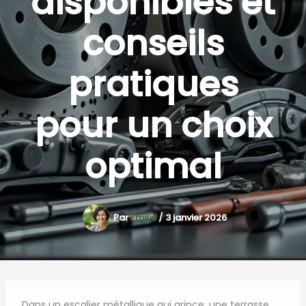
disponibles et
conseils
pratiques
pour un choix
optimal
Par
Émilie
/
3 janvier 2026
Dans un escalier métallique qui grince, une terrasse