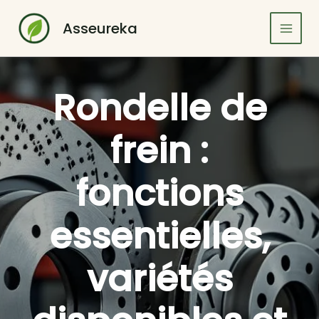
Aller
au
Asseureka
contenu
Rondelle de
frein :
fonctions
essentielles,
variétés