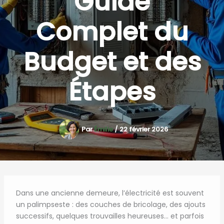
Guide
Complet du
Budget et des
Étapes
Par
Émilie
/
22 février 2026
Dans une ancienne demeure, l’électricité est souvent
un palimpseste : des couches de bricolage, des ajouts
successifs, quelques trouvailles heureuses… et parfois