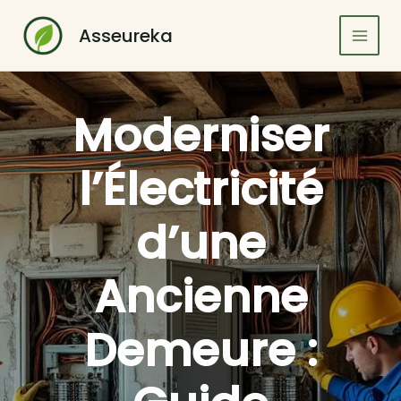
Aller
au
Asseureka
contenu
Moderniser
l’Électricité
d’une
Ancienne
Demeure :